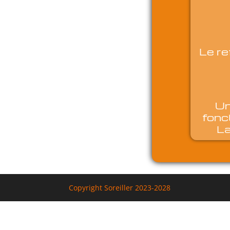
Le re
Un
fonct
La
Copyright Soreiller 2023-2028