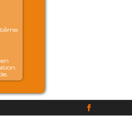
ystème
 en
ation.
de.